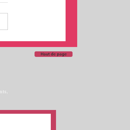
cipation financière à vos
ations CPF
Haut de page
nts,