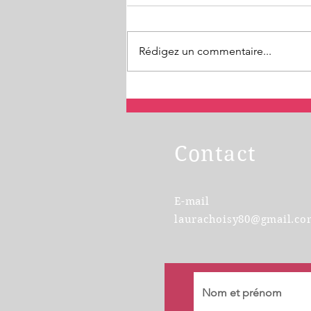
Rédigez un commentaire...
Pensez à votre CPF pour la
certification TOEIC® 4
compétences !
Contact
E-mail
laurachoisy80@gmail.co