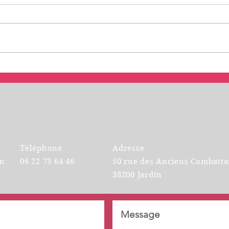
Applying for a job abroad?
Parti
form
Téléphone
Adresse
m
06 22 73 64 46
50 rue des Anciens Combatta
38200 Jardin