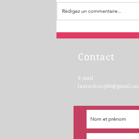
Rédigez un commentaire...
Pensez à votre CPF pour la
certification TOEIC® 4
compétences !
Contact
E-mail
laurachoisy80@gmail.co