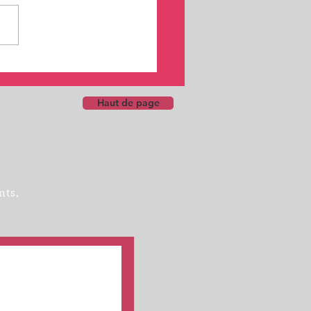
cipation financière à vos
ations CPF
Haut de page
nts,