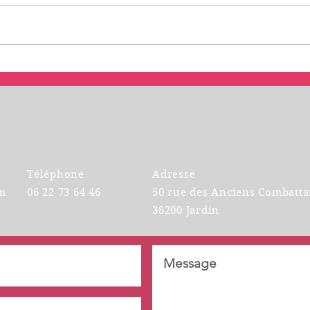
Applying for a job abroad?
Parti
form
Téléphone
Adresse
m
06 22 73 64 46
50 rue des Anciens Combatta
38200 Jardin