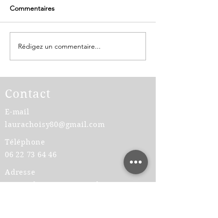
Commentaires
Rédigez un commentaire...
Applying for a job
Participation fin
abroad?
vos formations 
Contact
E-mail
laurachoisy80@gmail.com
Téléphone
06 22 73 64 46
Adresse
50 rue des Anciens Combattants,
38200 Jardin