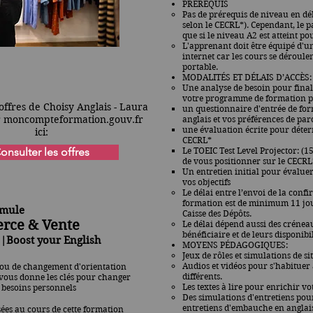
PRÉREQUIS
Pas de prérequis de niveau en dé
selon le CECRL*). Cependant, le 
que si le niveau A2 est atteint 
L'apprenant doit être équipé d'
internet car les cours se déroule
portable.
MODALITÉS ET DÉLAIS D’ACCÈS:
Une analyse de besoin pour finali
votre programme de formation p
offres de Choisy Anglais - Laura
un questionnaire d'entrée de for
ur moncompteformation.gouv.fr
anglais et vos préférences de par
une évaluation écrite pour déter
ici:
CECRL*
onsulter les offres
Le TOEIC Test Level Projector: (1
de vous positionner sur le CECRL
Un entretien initial pour évaluer
vos objectifs
Le délai entre l’envoi de la confi
formation est de minimum 11 jour
rmule
Caisse des Dépôts.
ce & Vente
Le délai dépend aussi des crénea
bénéficiaire et de leurs disponi
 |
Boost your English
MOYENS PÉDAGOGIQUES:
Jeux de rôles et simulations de s
Audios et vidéos pour s'habituer 
 ou de changement d'orientation
différents.
vous donne les clés pour changer
Les textes à lire pour enrichir v
s besoins personnels
Des simulations d'entretiens po
entretiens d'embauche en anglai
ées au cours de cette formation