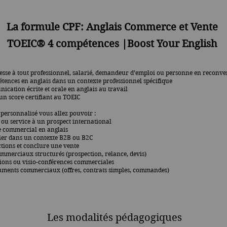
La formule CPF: Anglais
Commerce et Vente
​TOEIC® 4 compétences |Boost Your English
resse à tout professionnel, salarié, demandeur d’emploi ou personne en reconve
tences en anglais dans un contexte professionnel spécifique
cation écrite et orale en anglais au travail
un score certifiant au TOEIC
personnalisé vous allez pouvoir :
 ou service à un prospect international
 commercial en anglais
ier dans un contexte B2B ou B2C
tions et conclure une vente
ommerciaux structurés (prospection, relance, devis)
nions ou visio-conférences commerciales
ments commerciaux (offres, contrats simples, commandes)
Les modalités pédagogiques