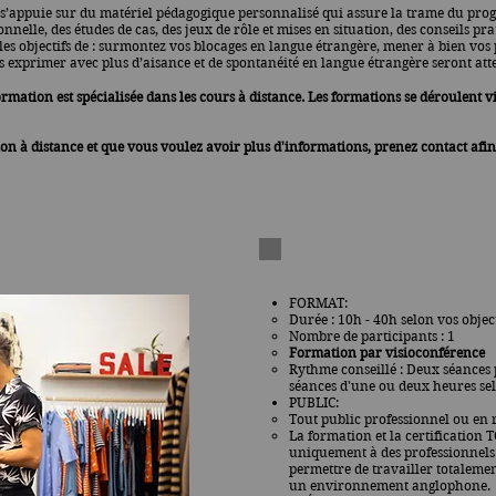
s’appuie sur du matériel pédagogique personnalisé qui assure la trame du pro
ionnelle, des études de cas, des jeux de rôle et mises en situation, des conseils pra
 les objectifs de : surmontez vos blocages en langue étrangère, mener à bien vos 
s exprimer avec plus d’aisance et de spontanéité en langue étrangère seront atte
ormation est spécialisée dans les cours à distance. Les formations se déroulent
on à distance et que vous voulez avoir plus d'informations, prenez contact afin
FORMAT:
Durée : 10h - 40h selon vos object
Nombre de participants : 1
Formation par visioconférence
Rythme conseillé : Deux séances p
séances d'une ou deux heures sel
PUBLIC:
Tout public professionnel ou en 
La formation et la certification
T
uniquement à des professionnels 
permettre de travailler totaleme
un environnement anglophone.