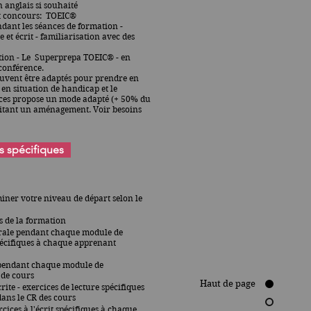
n anglais si souhaité
et concours: TOEIC®
ndant les séances de formation -
et écrit - familiarisation avec des
ration - Le Superprepa TOEIC® - en
conférence.
uvent être adaptés pour prendre en
en situation de handicap et le
ces propose un mode adapté (+ 50% du
sitant un aménagement. Voir besoins
s spécifiques
iner votre niveau de départ selon le
s de la formation
rale pendant chaque module de
pécifiques à chaque apprenant
 pendant chaque module de
R de cours
Haut de page
ite - exercices de lecture
spécifiques
ans le CR des cours
rcices à l'écrit
spécifiques à chaque