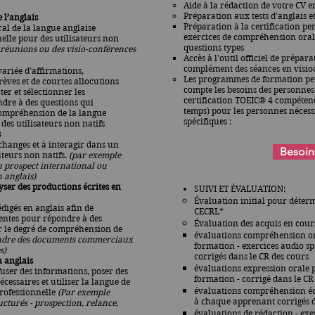
Aide à la rédaction de votre CV e
Préparation aux tests d'anglais 
 l’anglais
Préparation à la certification pe
al de la langue anglaise
exercices de compréhension orale 
nelle pour des utilisateurs non
questions types
réunions ou des visio-conférences
Accès à l'outil officiel de prépa
complément des séances en visio
riée d’affirmations,
Les programmes de formation pe
rèves et de courtes allocutions
compte les besoins des personnes 
ter et sélectionner les
certification TOEIC® 4 compéten
dre à des questions qui
temps) pour les personnes néces
compréhension de la langue
spécifiques :
des utilisateurs non natifs
s
changes et à interagir dans un
Besoin
uteurs non natifs.
(par exemple
n prospect international ou
 anglais)
yser des productions écrites en
SUIVI ET ÉVALUATION:
Évaluation initial pour déterm
digés en anglais afin de
CECRL*
nentes pour répondre à des
Évaluation des acquis en cour
r le degré de compréhension de
évaluations compréhension o
dre des documents commerciaux
formation - exercices audio s
s)
corrigés dans le CR des cours
n anglais
évaluations expression orale
ffuser des informations, poser des
formation - corrigé dans le C
cessaires et utiliser la langue de
évaluations compréhension écr
professionnelle
(Par exemple
à chaque apprenant corrigés d
cturés - prospection, relance,
évaluations de rédaction -
exe