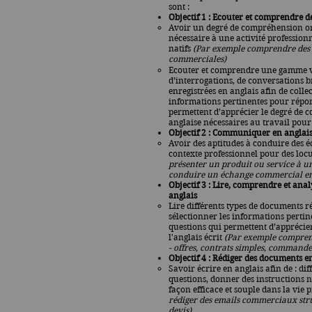
sont :
Objectif 1 : Ecouter et comprendre de
Avoir un degré de compréhension or
nécessaire à une activité profession
natifs
(Par exemple comprendre des 
commerciales)
Ecouter et comprendre une gamme va
d’interrogations, de conversations b
enregistrées en anglais afin de collec
informations pertinentes pour répon
permettent d’apprécier le degré de 
anglaise nécessaires au travail pour 
Objectif 2 : Communiquer en anglai
Avoir des aptitudes à conduire des é
contexte professionnel pour des loc
p
résenter un produit ou service à u
c
onduire un échange commercial en
Objectif 3 : Lire, comprendre et anal
anglais​
Lire différents types de documents ré
sélectionner les informations perti
questions qui permettent d’apprécie
l'anglais écrit
(Par exemple c
ompren
- offres, contrats simples, commande
Objectif 4 : Rédiger des documents e
Savoir écrire en anglais afin de : di
questions, donner des instructions né
façon efficace et souple dans la vie 
r
édiger des emails commerciaux stru
devis)