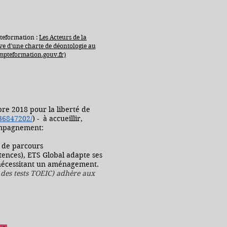
teformation :
Les Acteurs de la
ive d'une charte de déontologie au
pteformation.gouv.fr)
bre 2018 pour la liberté de
036847202/
) - à accueillir,
ompagnement:
s de parcours
tences), ETS Global adapte ses
s nécessitant un aménagement.
s des tests TOEIC) adhère aux