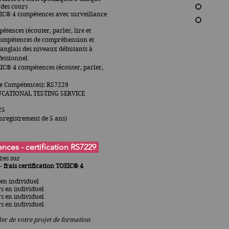
 des cours
IC®
4 compétences avec surveillance
étences (écouter, parler, lire et
 compétences de compréhension et
n anglais des niveaux débutants à
fessionnel
EIC® 4 compétences (écouter, parler,
nce Compétences): RS7229
(EDUCATIONAL TESTING SERVICE
25
nregistrement de 5 ans)
ces - certification RS7229
res sur
 -
frais certification
TOEIC® 4
en individuel
s en individuel
s en individuel
rs en
individuel
er de votre projet de formation