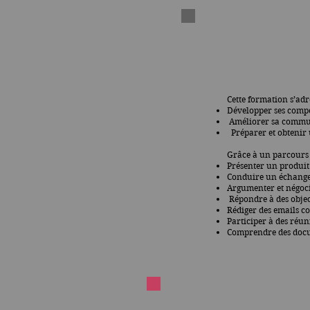
Cette formation s’ad
Développer ses compé
Améliorer sa communi
Préparer et obtenir 
Grâce à un parcours 
Présenter un produit
Conduire un échange
Argumenter et négoc
Répondre à des objec
Rédiger des emails c
Participer à des réu
Comprendre des docu