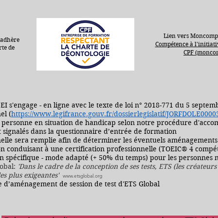
Lien vers Moncomp
 adhère
Compétence à l'initiat
rte de
CPF (moncom
EI s'engage - en ligne avec le texte de loi n° 2018-771 du 5 septem
el (
https://www.legifrance.gouv.fr/dossierlegislatif/JORFDOLE000
t personne en situation de handicap selon notre procédure d'acc
t signalés dans la questionnaire d’entrée de formation
nnelle sera remplie afin de déterminer les éventuels aménagement
ion conduisant à une certification professionnelle (TOEIC® 4 compé
tion spécifique - mode adapté (+ 50% du temps) pour les personne
lobal:
'Dans le cadre de la conception de ses tests, ETS (les créateur
les plus exigeantes'
www.etsglobal.org
e d’aménagement de session de test d'ETS Global