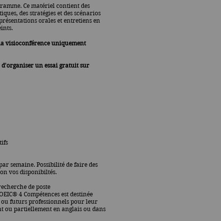
gramme. Ce matériel contient des
tiques, des stratégies et des scénarios
présentations orales et entretiens en
ints.
 via visioconférence uniquement
 d'organiser un essai gratuit sur
ifs
ar semaine. Possibilité de faire des
on vos disponibiltés.
recherche de poste
OEIC® 4 Compétences est destinée
ou futurs professionnels pour leur
nt ou partiellement en anglais ou dans