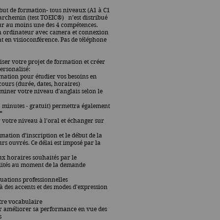
but de formation- tous niveaux (A1 à C1
parchemin (test
TOEIC®)
n’est distribué
pour au moins une des 4 compétences.
un ordinateur avec camera et connexion
nt en visioconférence. Pas de téléphone
ser votre projet de formation et créer
ersonalisé:
mation pour étudier vos besoins en
cours (durée, dates, horaires)
miner votre niveau d'anglais selon le
5 minutes - gratuit) permettra également
*
 votre niveau à l'oral et échanger sur
rmation d’inscription et le début de la
s ouvrés. Ce délai est imposé par la
ux horaires souhaités par le
bilités au moment de la demande
ituations professionnelles
à des accents et des modes d'expression
otre vocabulaire
ur améliorer sa performance en vue des
s