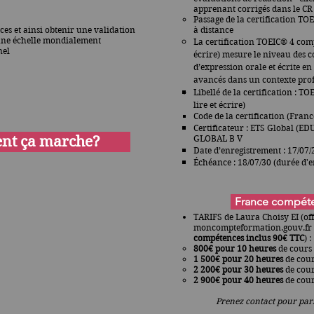
apprenant corrigés dans le CR
Passage de la certification
TOE
s et ainsi obtenir une validation
à distance
 une échelle mondialement
La certification TOEIC® 4 comp
nel
écrire) mesure le niveau des
d’expression orale et écrite e
avancés dans un contexte pro
Libellé de la certification
: TO
lire et écrire)
Code de la certification (Fra
Certificateur : ETS Global 
nt ça marche?
GLOBAL B V
Date d’enregistrement : 17/07/
Échéance : 18/07/30 (durée d'e
France compéten
TARIFS de Laura Choisy EI (off
moncompteformation.gouv.fr
compétences
inclus 90€ TTC
) :
800€ pour 10 heures
de cours 
1 500€ pour 20 heures
de cour
2 200€ pour 30 heures
de cour
2 900€ pour 40 heures
de cou
Prenez contact pour parl