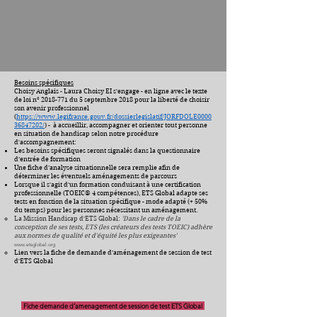
Besoins spécifiques
Choisy Anglais - Laura Choisy EI s'engage - en ligne avec le texte
de loi n°
2018-771
du 5 septembre 2018 pour la liberté de choisir
son avenir professionnel
(
https://www.legifrance.gouv.fr/dossierlegislatif/JORFDOLE0000
36847202/
) - à accueillir, accompagner et orienter tout personne
en situation de handicap selon notre procédure
d'accompagnement:
Les besoins spécifiques seront signalés dans la questionnaire
d’entrée de formation
Une fiche d’analyse situationnelle sera remplie afin de
déterminer les éventuels aménagements de parcours
Lorsque il s'agit d'un formation conduisant à une certification
professionnelle (TOEIC® 4 compétences), ETS Global adapte ses
tests en fonction de la situation spécifique - mode adapté (+ 50%
du temps) pour les personnes nécessitant un aménagement.
La Mission Handicap d'ETS Global:
'Dans le cadre de la
conception de ses tests, ETS (les créateurs des tests TOEIC) adhère
aux normes de qualité et d'équité les plus exigeantes'
www.etsglobal.org
Lien vers la fiche de demande d’aménagement de session de test
d'ETS Global
Fiche demande d’amenagement de session de test ETS Global