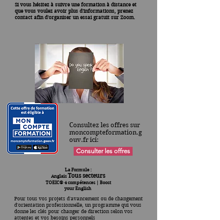
Si vous hésitez à suivre une formation à distance et
que vous voulez avoir plus d'informations, prenez
contact afin d'organiser un essai gratuit sur Zoom.
Consultez les offres sur
moncompteformation.g
ouv.fr ici:
Consulter les offres
La Formule :
Tous secteurs
Anglais
TOEIC
® 4 compétences |
Boost
your English
Pour tous vos projets d'avancement ou de changement
d'orientation professionnelle, un programme qui vous
donne les clés pour changer de direction selon vos
attentes et vos besoins personnels