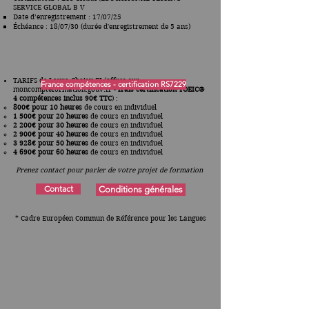
SERVICE GLOBAL B V
Date d’enregistrement : 17/07/25
Échéance : 18/07/30 (durée d'enregistrement de 5 ans)
TARIFS de Laura Choisy EI (offres sur
France compétences - certification RS7229
moncompteformation.gouv.fr -
frais certification
TOEIC®
4 compétences
inclus 90€ TTC
) :
800€ pour 10 heures
de cours en individuel
1 500€ pour 20 heures
de cours en individuel
2 200€ pour 30 heures
de cours en individuel
2 900€ pour 40 heures
de cours en
individuel
3 928€
pour 50 heures
de cours en
individuel
4 690€
pour 60 heures
de cours en
individuel
Prenez contact pour parler de votre projet de formation
Contact
Conditions générales
* Cadre Européen Commun de Référence pour les Langues