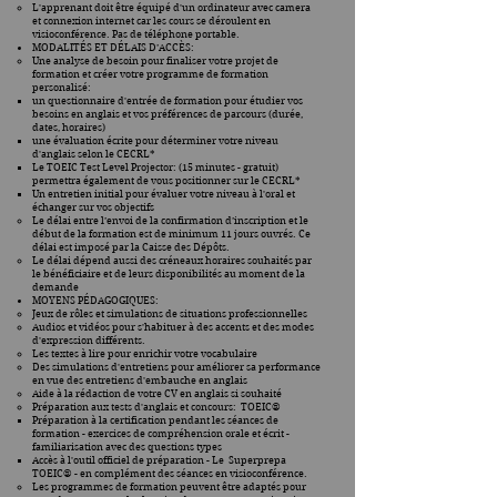
L'apprenant doit être équipé d'un ordinateur avec camera
et connexion internet car les cours se déroulent en
visioconférence. Pas de téléphone portable.
MODALITÉS ET DÉLAIS D’ACCÈS:
Une analyse de besoin pour finaliser votre projet de
formation et créer votre programme de formation
personalisé:
un questionnaire d'entrée de formation pour étudier vos
besoins en anglais et vos préférences de parcours (durée,
dates, horaires)
une évaluation écrite pour déterminer votre niveau
d'anglais selon le CECRL*
Le TOEIC Test Level Projector: (15 minutes - gratuit)
permettra également de vous positionner sur le CECRL*
Un entretien initial pour évaluer votre niveau à l'oral et
échanger sur vos objectifs
Le délai entre l’envoi de la confirmation d’inscription et le
début de la formation est de minimum 11 jours ouvrés. Ce
délai est imposé par la Caisse des Dépôts.
Le délai dépend aussi des créneaux horaires souhaités par
le bénéficiaire et de leurs disponibilités au moment de la
demande
MOYENS PÉDAGOGIQUES:
Jeux de rôles et simulations de situations professionnelles
Audios et vidéos pour s'habituer à des accents et des modes
d'expression différents.
Les textes à lire pour enrichir votre vocabulaire
Des simulations d'entretiens pour améliorer sa performance
en vue des entretiens d'embauche en anglais
Aide à la rédaction de votre CV en anglais si souhaité
Préparation aux tests d'anglais et concours: TOEIC®
Préparation à la certification pendant les séances de
formation - exercices de compréhension orale et écrit -
familiarisation avec des questions types
Accès à l'outil officiel de préparation - Le Superprepa
TOEIC® - en complément des séances en visioconférence.
Les programmes de formation peuvent être adaptés pour