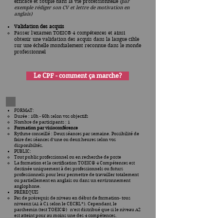
efficace et souple dans la vie professionnelle
(par
exemple rédiger son CV et lettre de motivation en
anglais)
Validation des acquis
Passer l'examen TOEIC® 4 compétences et ainsi
obtenir une validation des acquis dans la langue cible
sur une échelle mondialement reconnue dans le monde
professionnel
Le CPF - comment ça marche?
FORMAT:
Durée : 10h - 60h selon vos objectifs
Nombre de participants : 1
Formation par visioconférence
Rythme conseillé : Deux séances par semaine. Possibilité de
faire des séances d'une ou deux heures selon vos
disponibiltés.
PUBLIC:
Tout public professionnel ou en recherche de poste
La formation et la certification
TOEIC® 4 Compétences est
destinée uniquement à des professionnels ou futurs
professionnels pour leur permettre de travailler totalement
ou partiellement en anglais ou dans un environnement
anglophone.
PRÉREQUIS
Pas de prérequis de niveau en début de formation- tous
niveaux (A1 à C1 selon le CECRL*). Cependant, le
parchemin (test
TOEIC®)
n’est distribué que si le niveau A2
est atteint pour au moins une des 4 compétences.