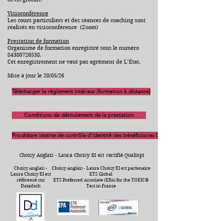
Visioconférence
Les cours particuliers et des séances de coaching sont
réalisés en visioconférence (Zoom)
Prestation de formation
Organisme de formation enregistré sous le numéro
84380726538
.
Cet enregistrement ne vaut pas agrément de L’État.
Mise à jour le 20/05/26
Télécharger le règlement intérieur (formation à distance)
Conditions de déroulement de la prestation
Procédure interne de contrôle d'identité des bénéficiaires CPF
Choisy Anglais - Laura Choisy EI est certifié Qualiopi
Choisy Anglais -
Choisy Anglais - Laura Choisy EI est partenaire
Laura Choisy EI est
ETS Global
référencé sur
ETS Preferred Associate (EPA) for the TOEIC®
Datadock
Test in France