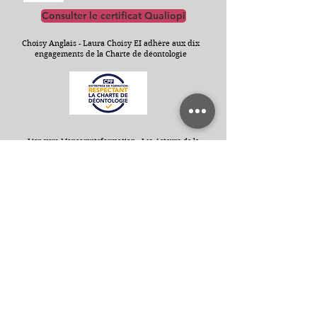
Consulter le certificat Qualiopi
Choisy Anglais - Laura Choisy EI adhère aux dix
engagements de la Charte de déontologie
Lien vers Moncompteformation :
Les Acteurs de la
Compétence à l'initiative d'une charte de déontologie au
CPF (moncompteformation.gouv.fr)
Conditions générales
Le règlement est à effectuer à l’issue de la formation, à réception
de la facture, au comptant, à l’ordre de Laura Choisy EI. En cas de
parcours long, des règlements intermédiaires peuvent être
demandés.
Toute somme non payée à échéance entraîne de plein droit
l'application de pénalités d'un montant égal à une fois et demie le
taux d’intérêt légal. Choisy Anglais - Laura Choisy EI aura la faculté
d’obtenir le règlement par voie contentieuse aux frais du Client
sans préjudice des autres dommages et intérêts qui pourraient
être dus à Choisy Anglais - Laura Choisy EI
En cas de règlement par l’OPCO dont dépend le Client, il
appartient au Client d’effectuer sa demande de prise en charge