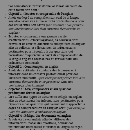
Les compétences professionnelles visées au cours de
cette formation sont :
Objectif 1 : Ecouter et comprendre de l’anglais
Avoir un degré de compréhension oral de la langue
anglaise nécessaire à une activité professionnelle pour
des utilisateurs non natifs
(par exemple : comprendre
son interlocuteur lors d'un entretien d'embauche en
anglais)
Ecouter et comprendre une gamme variée
d’affirmations, d’interrogations, de conversations
brèves et de courtes allocutions enregistrées en anglais
afin de collecter et sélectionner les informations
pertinentes pour répondre à des questions qui
permettent d’apprécier le degré de compréhension de
la langue anglaise nécessaires au travail pour des
utilisateurs non natifs
Objectif 2 : Communiquer en anglais
Avoir des aptitudes à conduire des échanges et à
interagir dans un contexte professionnel pour des
locuteurs non natifs.
(par exemple s'exprimer lors d'un
entretien d'embauche et se presenter dans une
contexte professionnelle)
Objectéf 3 : Lire, comprendre et analyser des
productions écrites en anglais​
Lire différents types de documents rédigés en anglais
afin de sélectionner les informations pertinentes pour
répondre à des questions qui permettent d’apprécier le
degré de compréhension de l'anglais écrit
(par exemple
: lire des annonces d'embauche en anglais)
Objectif 4 : Rédiger des documents en anglais
Savoir écrire en anglais afin de : diffuser des
informations, poser des questions, donner des
instructions nécessaires et utiliser la langue de façon