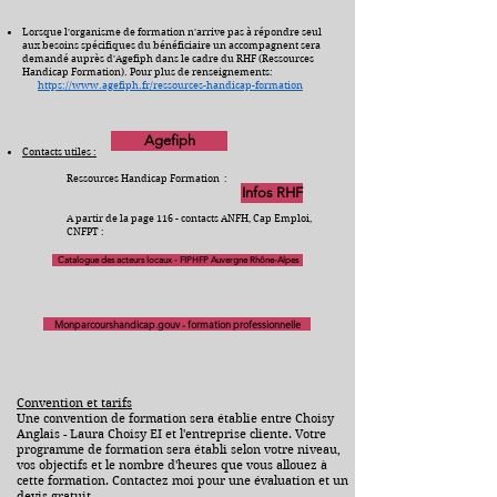
Lorsque l'organisme de formation n'arrive pas à répondre seul
aux besoins spécifiques du bénéficiaire un accompagnent sera
demandé auprès d'Agefiph dans le cadre du RHF (Ressources
Handicap Formation). Pour plus de renseignements:
https://www.agefiph.fr/ressources-handicap-formation
Agefiph
Contacts utiles :
Ressources Handicap Formation :
Infos RHF
A partir de la page 116 - contacts ANFH, Cap Emploi,
CNFPT​ :
Catalogue des acteurs locaux - FIPHFP Auvergne Rhône-Alpes
Monparcourshandicap.gouv - formation professionnelle
Convention et tarifs
Une convention de formation sera établie entre Choisy
Anglais - Laura Choisy EI et l'entreprise cliente. Votre
programme de formation sera établi selon votre niveau,
vos objectifs et le nombre d'heures que vous allouez à
cette formation. Contactez moi pour une évaluation et un
devis gratuit.