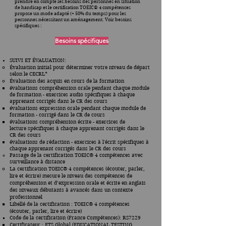
prendre en compte les besoins des personnes en situation
de handicap et le certification TOEIC® 4 compétences
propose un mode adapté (+ 50% du temps) pour les
personnes nécessitant un aménagement. Voir besoins
spécifiques :
Besoins spécifiques
SUIVI ET ÉVALUATION:
Évaluation initial pour déterminer votre niveau de départ
selon le CECRL*
Évaluation des acquis en cours de la formation
évaluations compréhension orale pendant chaque module
de formation - exercices audio spécifiques à chaque
apprenant corrigés dans le CR des cours
évaluations expression orale pendant chaque module de
formation - corrigé dans le CR de cours
évaluations compréhension écrite - exercices de
lecture
spécifiques à chaque apprenant corrigés dans le
CR des cours
évaluations de rédaction -
exercices à l'écrit
spécifiques à
chaque apprenant corrigés dans le CR des cours
Passage de la certification
TOEIC®
4 compétences avec
surveillance à distance​
La certification TOEIC® 4 compétences (écouter, parler,
lire et écrire) mesure le niveau des compétences de
compréhension et d’expression orale et écrite en anglais
des niveaux débutants à avancés dans un contexte
professionnel
Libellé de la certification
: TOEIC® 4 compétences
(écouter, parler, lire et écrire)
Code de la certification (France Compétences): RS7229
Certificateur : ETS Global (EDUCATIONAL TESTING