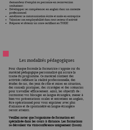
demandeur d’emploi ou personne en reconversion
souhaitant :
Développer ses compétences en anglais dans un contexte
professionnel
Améliorer sa communication écrite et orale en entreprise
Valoriser son employabilité dans tout secteur d’activité
Préparer et obtenir un score certifiant au TOEIC
Les modalités pédagogiques
Pour chaque formule la formatrice s’appuie sur du
matériel pédagogique personnalisé qui assure la
trame du programme. Ce matériel contient des
activités reflétant la réalité professionnelle, des
études de cas, des jeux de rôle et mises en situation,
des conseils pratiques, des stratégies et des scénarios
pour travailler efficacement. Ainsi, les objectifs de :
surmontez vos blocages en langue étrangère, mener à
bien vos présentations orales et entretiens en anglais,
être opérationnel pour vous exprimer avec plus
d’aisance et de spontanéité en langue étrangère
seront atteints.
Veuillez noter que l'organisme de formation est
spécialisée dans les cours à distance. Les formations
se déroulent via visioconférence uniquement (Zoom).