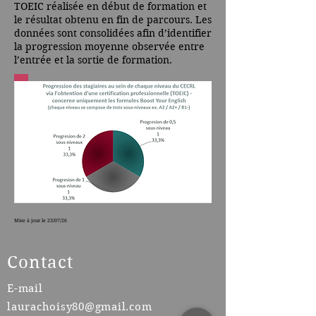
TOEIC réalisée en début de formation et
le résultat obtenu en fin de parcours. Les
données sont consolidées afin d’identifier
la progression moyenne observée entre
l’entrée et la sortie de formation.
Mise à jour le 23/07/26
Contact
E-mail
laurachoisy80@gmail.com