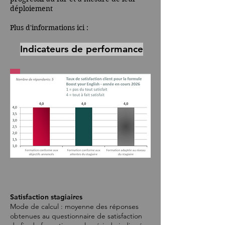
déploiement
Plus d'informations ici :
Indicateurs de performance
Satisfaction stagiaires
Mode de calcul : moyenne des réponses
obtenues au questionnaire de satisfaction