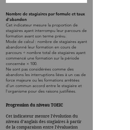
Nombre de stagiaires par formule et taux
d'abandon
Cet indicateur mesure la proportion de
stagiaires ayant interrompu leur parcours de
formation avant son terme prévu.
Mode de calcul : nombre de stagiaires ayant
abandonné leur formation en cours de
parcours ÷ nombre total de stagiaires ayant
commencé une formation sur la période
concernée × 100.
Ne sont pas considérées comme des
abandons les interruptions liées à un cas de
force majeure ou les formations arrêtées
d'un commun accord entre le stagiaire et
l'organisme pour des raisons justifiées.
Progression du niveau TOEIC
Cet indicateur mesure l’évolution du
niveau d’anglais des stagiaires à partir
de la comparaison entre l’évaluation