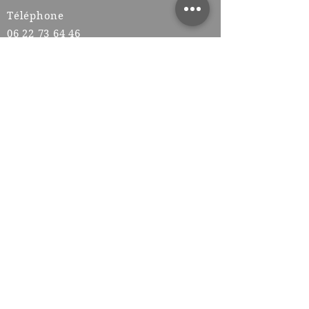
Téléphone
06 22 73 64 46
Adresse
50 rue des Anciens Combattants,
38200 Jardin