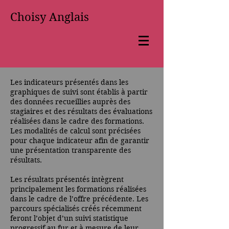
Choisy Anglais
Les indicateurs présentés dans les
graphiques de suivi sont établis à partir
des données recueillies auprès des
stagiaires et des résultats des évaluations
réalisées dans le cadre des formations.
Les modalités de calcul sont précisées
pour chaque indicateur afin de garantir
une présentation transparente des
résultats.
Les résultats présentés intègrent
principalement les formations réalisées
dans le cadre de l’offre précédente. Les
parcours spécialisés créés récemment
feront l’objet d’un suivi statistique
progressif au fur et à mesure de leur