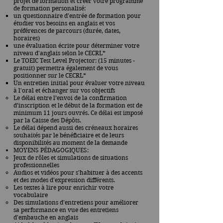
projet de formation et créer votre programme
de formation personalisé:
un questionnaire d'entrée de formation pour
étudier vos besoins en anglais et vos
préférences de parcours (durée, dates,
horaires)
une évaluation écrite pour déterminer votre
niveau d'anglais selon le CECRL*
Le TOEIC Test Level Projector: (15 minutes -
gratuit) permettra également de vous
positionner sur le CECRL*
Un entretien initial pour évaluer votre niveau
à l'oral et échanger sur vos objectifs
Le délai entre l’envoi de la confirmation
d’inscription et le début de la formation est de
minimum 11 jours ouvrés. Ce délai est imposé
par la Caisse des Dépôts.
Le délai dépend aussi des créneaux horaires
souhaités par le bénéficiaire et de leurs
disponibilités au moment de la demande
MOYENS PÉDAGOGIQUES:
Jeux de rôles et simulations de situations
professionnelles
Audios et vidéos pour s'habituer à des accents
et des modes d'expression différents.
Les textes à lire pour enrichir votre
vocabulaire
Des simulations d'entretiens pour améliorer
sa performance en vue des entretiens
d'embauche en anglais