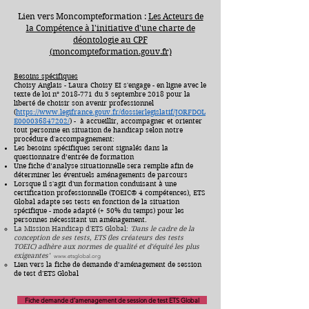
Lien vers Moncompteformation :
Les Acteurs de
la Compétence à l'initiative d'une charte de
déontologie au CPF
(moncompteformation.gouv.fr)
Besoins spécifiques
Choisy Anglais - Laura Choisy EI s'engage - en ligne avec le
texte de loi n°
2018-771
du 5 septembre 2018 pour la
liberté de choisir son avenir professionnel
(
https://www.legifrance.gouv.fr/dossierlegislatif/JORFDOL
E000036847202/
) - à accueillir, accompagner et orienter
tout personne en situation de handicap selon notre
procédure d'accompagnement:
Les besoins spécifiques seront signalés dans la
questionnaire d’entrée de formation
Une fiche d’analyse situationnelle sera remplie afin de
déterminer les éventuels aménagements de parcours
Lorsque il s'agit d'un formation conduisant à une
certification professionnelle (TOEIC® 4 compétences), ETS
Global adapte ses tests en fonction de la situation
spécifique - mode adapté (+ 50% du temps) pour les
personnes nécessitant un aménagement.
La Mission Handicap d'ETS Global:
'Dans le cadre de la
conception de ses tests, ETS (les créateurs des tests
TOEIC) adhère aux normes de qualité et d'équité les plus
exigeantes'
www.etsglobal.org
Lien vers la fiche de demande d’aménagement de session
de test d'ETS Global
Fiche demande d’amenagement de session de test ETS Global