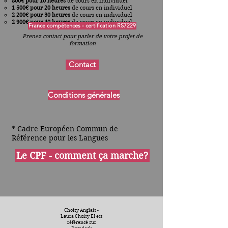
800€ pour 10 heures
de cours en individuel
1 500€ pour 20 heures
de cours en individuel
2 200€ pour 30 heures
de cours en individuel
2 900€ pour 40 heures
de cours en
individuel
France compétences - certification RS7229
Prenez contact pour parler de votre projet de
formation
Contact
Conditions générales
* Cadre Européen Commun de
Référence pour les Langues
Le CPF - comment ça marche?
Choisy Anglais -
Laura Choisy EI est
référencé sur