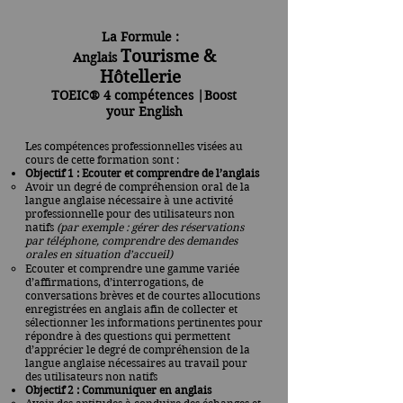
La Formule :
Tourisme &
Anglais
Hôtellerie
TOEIC
® 4 compétences |
Boost
your English
Les compétences professionnelles visées au
cours de cette formation sont :
Objectif 1 : Ecouter et comprendre de l’anglais
Avoir un degré de compréhension oral de la
langue anglaise nécessaire à une activité
professionnelle pour des utilisateurs non
natifs
(par exemple : gérer des réservations
par téléphone, comprendre des demandes
orales en situation d’accueil)
Ecouter et comprendre une gamme variée
d’affirmations, d’interrogations, de
conversations brèves et de courtes allocutions
enregistrées en anglais afin de collecter et
sélectionner les informations pertinentes pour
répondre à des questions qui permettent
d’apprécier le degré de compréhension de la
langue anglaise nécessaires au travail pour
des utilisateurs non natifs
Objectif 2 : Communiquer en anglais