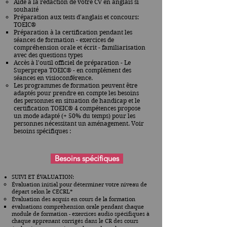
Aide à la rédaction de votre CV en anglais si
souhaité
Préparation aux tests d'anglais et concours:
TOEIC®
Préparation à la certification pendant les
séances de formation - exercices de
compréhension orale et écrit - familiarisation
avec des questions types
Accès à l'outil officiel de préparation - Le
Superprepa TOEIC® - en complément des
séances en visioconférence.
Les programmes de formation peuvent être
adaptés pour prendre en compte les besoins
des personnes en situation de handicap et le
certification TOEIC® 4 compétences propose
un mode adapté (+ 50% du temps) pour les
personnes nécessitant un aménagement. Voir
besoins spécifiques :
Besoins spécifiques
SUIVI ET ÉVALUATION:
Évaluation initial pour déterminer votre niveau de
départ selon le CECRL*
Évaluation des acquis en cours de la formation
évaluations compréhension orale pendant chaque
module de formation - exercices audio spécifiques à
chaque apprenant corrigés dans le CR des cours