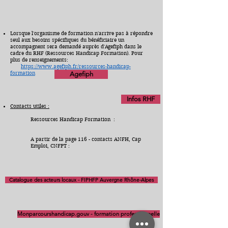
Lorsque l'organisme de formation n'arrive pas à répondre
seul aux besoins spécifiques du bénéficiaire un
accompagnent sera demandé auprès d'Agefiph dans le
cadre du RHF (Ressources Handicap Formation). Pour
plus de renseignements:
https://www.agefiph.fr/ressources-handicap-
formation
Agefiph
Infos RHF
Contacts utiles :
Ressources Handicap Formation :
A partir de la page 116 - contacts ANFH, Cap
Emploi, CNFPT​ :
Catalogue des acteurs locaux - FIPHFP Auvergne Rhône-Alpes
Monparcourshandicap.gouv - formation professionnelle