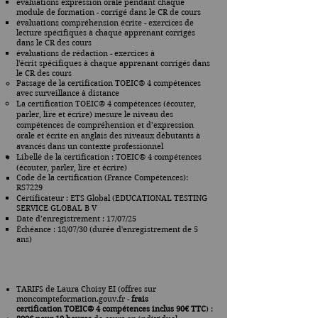
évaluations expression orale pendant chaque
module de formation - corrigé dans le CR de cours
évaluations compréhension écrite - exercices de
lecture
spécifiques à chaque apprenant corrigés
dans le CR des cours
évaluations de rédaction -
exercices à
l'écrit
spécifiques à chaque apprenant corrigés dans
le CR des cours
Passage de la certification
TOEIC®
4 compétences
avec surveillance à distance
La certification TOEIC® 4 compétences (écouter,
parler, lire et écrire) mesure le niveau des
compétences de compréhension et d’expression
orale et écrite en anglais des niveaux débutants à
avancés dans un contexte professionnel
Libellé de la certification
: TOEIC® 4 compétences
(écouter, parler, lire et écrire)
Code de la certification (France Compétences):
RS7229
Certificateur : ETS Global (EDUCATIONAL TESTING
SERVICE GLOBAL B V
Date d’enregistrement : 17/07/25
Échéance : 18/07/30 (durée d'enregistrement de 5
ans)
TARIFS de Laura Choisy EI (offres sur
moncompteformation.gouv.fr -
frais
certification
TOEIC® 4 compétences
inclus 90€ TTC
) :