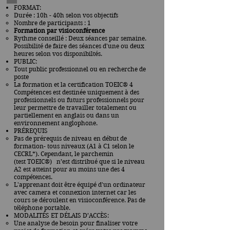
FORMAT:
Durée : 10h - 40h selon vos objectifs
Nombre de participants : 1
Formation par visioconférence
Rythme conseillé : Deux séances par semaine.
Possibilité de faire des séances d'une ou deux
heures selon vos disponibiltés.
PUBLIC:
Tout public professionnel ou en recherche de
poste
La formation et la certification
TOEIC® 4
Compétences est destinée uniquement à des
professionnels ou futurs professionnels pour
leur permettre de travailler totalement ou
partiellement en anglais ou dans un
environnement anglophone.
PRÉREQUIS
Pas de prérequis de niveau en début de
formation- tous niveaux (A1 à C1 selon le
CECRL*). Cependant, le parchemin
(test
TOEIC®)
n’est distribué que si le niveau
A2 est atteint pour au moins une des 4
compétences.
L'apprenant doit être équipé d'un ordinateur
avec camera et connexion internet car les
cours se déroulent en visioconférence. Pas de
téléphone portable.
MODALITÉS ET DÉLAIS D’ACCÈS:
Une analyse de besoin pour finaliser votre