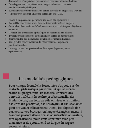
demandeur d’emploi ou personne en reconversion souhaitant :
Développer ses compétences en anglais dans un contexte
professionnel spécifique
Améliorer sa communication écrite et orale en anglais au travail
Préparer et obtenir un score certifiant au TOEIC
Grâce à un parcours personnalisé vous allez pouvoir :
Accueillir et orienter une clientèle internationale en anglais
Gérer des réservations (hôtel, restaurant, activités) par téléphone
ou email
Traiter des demandes spécifiques et réclamations clients
Présenter des services, prestations et offres commerciales
Comprendre des demandes orales en situation d’accueil
Rédiger des confirmations de réservation et réponses
professionnelles
Interagir avec des partenaires étrangers (agences, tour-
opérateurs)
Les modalités pédagogiques
Pour chaque formule la formatrice s’appuie sur du
matériel pédagogique personnalisé qui assure la
trame du programme. Ce matériel contient des
activités reflétant la réalité professionnelle, des
études de cas, des jeux de rôle et mises en situation,
des conseils pratiques, des stratégies et des scénarios
pour travailler efficacement. Ainsi, les objectifs de :
surmontez vos blocages en langue étrangère, mener à
bien vos présentations orales et entretiens en anglais,
être opérationnel pour vous exprimer avec plus
d’aisance et de spontanéité en langue étrangère
seront atteints.