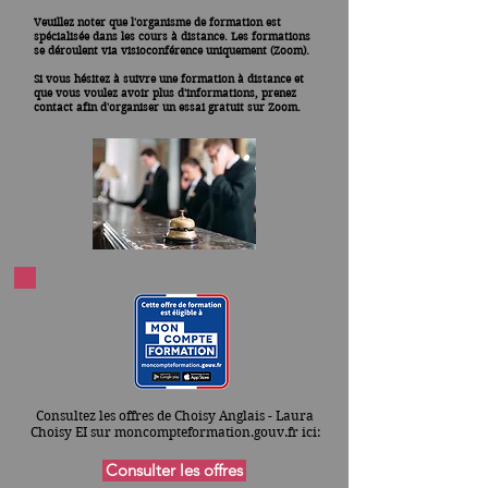
Veuillez noter que l'organisme de formation est
spécialisée dans les cours à distance. Les formations
se déroulent via visioconférence uniquement (Zoom).
Si vous hésitez à suivre une formation à distance et
que vous voulez avoir plus d'informations, prenez
contact afin d'organiser un essai gratuit sur Zoom.
Consultez les offres de Choisy Anglais - Laura
Choisy EI sur moncompteformation.gouv.fr ici:
Consulter les offres