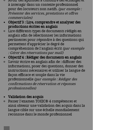
Avoir des aptitudes à conduire des échanges et
à interagir dans un contexte professionnel
pour des locuteurs non natifs.
(par exemple :
Présenter des services, prestations et offres
commerciales)
Objectif 3 : Lire, comprendre et analyser des
productions écrites en anglais​
Lire différents types de documents rédigés en
anglais afin de sélectionner les informations
pertinentes pour répondre à des questions qui
permettent d’apprécier le degré de
compréhension de l'anglais écrit
(par exemple
: Gérer des réservations par mail)
Objectif 4 : Rédiger des documents en anglais
Savoir écrire en anglais afin de : diffuser des
informations, poser des questions, donner des
instructions nécessaires et utiliser la langue de
façon efficace et souple dans la vie
professionnelle
(par exemple : Rédiger des
confirmations de réservation et réponses
professionnelles)
Validation des acquis
Passer l'examen TOEIC® 4 compétences et
ainsi obtenir une validation des acquis dans la
langue cible sur une échelle mondialement
reconnue dans le monde professionnel