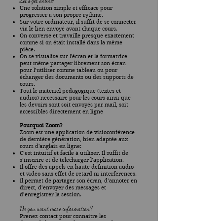
Let's get online!
Une solution simple et efficace pour
progresser à son propre rythme.
Sur votre ordinateur, il suffit de se connecter
via le lien envoyé avant chaque cours.
On converse et travaille presque exactement
comme si on était installé dans la même
pièce.
On se visualise sur l'écran et la formatrice
peut même partager librement son écran
pour l’utiliser comme tableau ou pour
échanger des documents ou des supports de
cours.
Tout le matériel pédagogique (textes et
audios) nécessaire pour les cours ainsi que
les devoirs sont soit envoyés par mail, soit
accessibles directement en ligne
Pourquoi Zoom?
Zoom est une application de visioconférence
de dernière génération, bien adaptée aux
cours d'anglais en ligne:
C’est intuitif et facile à utiliser. Il suffit de
s’inscrire et de télécharger l’application.
Il offre des appels en haute définition audio
et vidéo sans effet de retard ni interférences.
Il permet de partager son écran, d’annoter en
direct, d’envoyer des messages et
d’enregistrer la session.
Do you want more information?
Prenez contact pour connaitre les