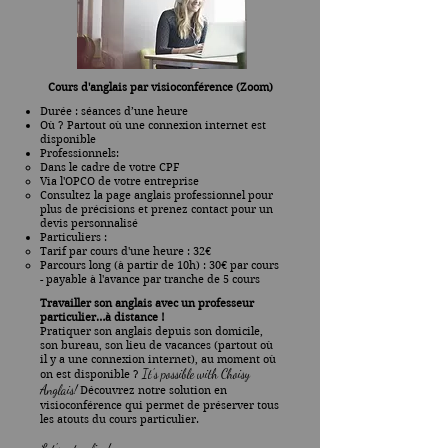
Cours d'anglais par visioconférence (Zoom)
Durée : séances d’une heure
Où ? Partout où une connexion internet est
disponible
Professionnels:
Dans le cadre de votre CPF
Via l'OPCO de votre entreprise
Consultez la page anglais professionnel pour
plus de précisions et prenez contact pour un
devis personnalisé
Particuliers
:
Tarif par cours d'une heure : 32€
Parcours long (à partir de 10h) : 30€ par cours
- payable à l'avance par tranche de 5 cours
Travailler son anglais avec un professeur
particulier…à distance !
Pratiquer son anglais depuis son domicile,
son bureau, son lieu de vacances (partout où
il y a une connexion internet), au moment où
It's possible with Choisy
on est disponible ?
Anglais!
Découvrez notre solution en
visioconférence qui permet de préserver tous
les atouts du cours particulier.