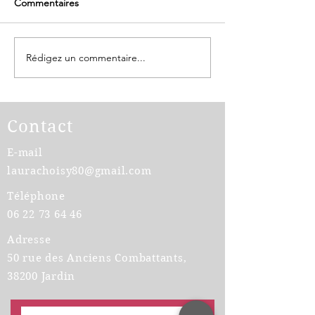
Commentaires
Rédigez un commentaire...
Applying for a job
Participation fin
abroad?
vos formations 
Contact
E-mail
laurachoisy80@gmail.com
Téléphone
06 22 73 64 46
Adresse
50 rue des Anciens Combattants,
38200 Jardin