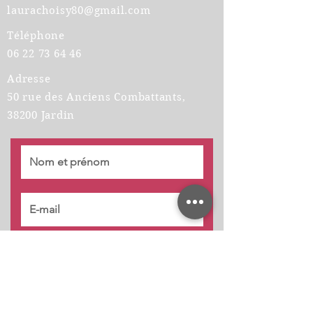
laurachoisy80@gmail.com
Téléphone
06 22 73 64 46
Adresse
50 rue des Anciens Combattants,
38200 Jardin